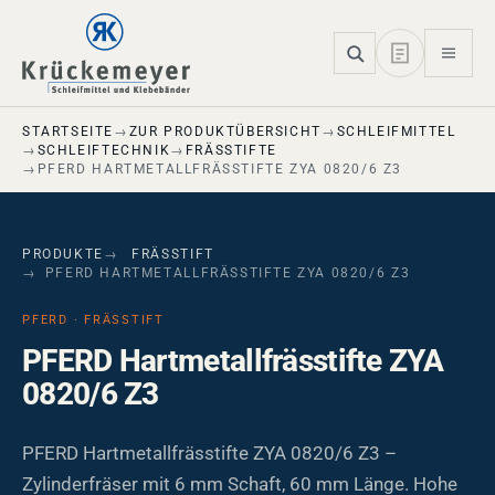
Skip to main navigation
Skip to main content
Skip to page footer
STARTSEITE
ZUR PRODUKTÜBERSICHT
SCHLEIFMITTEL
SCHLEIFTECHNIK
FRÄSSTIFTE
PFERD HARTMETALLFRÄSSTIFTE ZYA 0820/6 Z3
PRODUKTE
FRÄSSTIFT
PFERD HARTMETALLFRÄSSTIFTE ZYA 0820/6 Z3
PFERD · FRÄSSTIFT
PFERD Hartmetallfrässtifte ZYA
0820/6 Z3
PFERD Hartmetallfrässtifte ZYA 0820/6 Z3 –
Zylinderfräser mit 6 mm Schaft, 60 mm Länge. Hohe