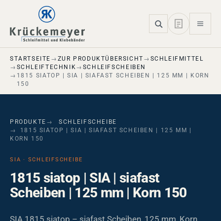
Skip to main navigation
Skip to main content
Skip to page footer
STARTSEITE
ZUR PRODUKTÜBERSICHT
SCHLEIFMITTEL
SCHLEIFTECHNIK
SCHLEIFSCHEIBEN
1815 SIATOP | SIA | SIAFAST SCHEIBEN | 125 MM | KORN
150
PRODUKTE
SCHLEIFSCHEIBE
1815 SIATOP | SIA | SIAFAST SCHEIBEN | 125 MM |
KORN 150
SIA · SCHLEIFSCHEIBE
1815 siatop | SIA | siafast
Scheiben | 125 mm | Korn 150
SIA 1815 siatop – siafast Scheiben, 125 mm, Korn