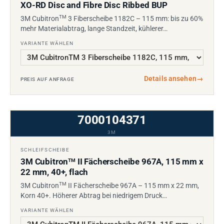
XO-RD Disc and Fibre Disc Ribbed BUP
TM
3M Cubitron
3 Fiberscheibe 1182C – 115 mm: bis zu 60%
mehr Materialabtrag, lange Standzeit, kühlerer…
VARIANTE WÄHLEN
Details ansehen
→
PREIS AUF ANFRAGE
7000104371
3M
SCHLEIFSCHEIBE
3M Cubitron
II Fächerscheibe 967A, 115 mm x
TM
22 mm, 40+, flach
TM
3M Cubitron
II Fächerscheibe 967A – 115 mm x 22 mm,
Korn 40+. Höherer Abtrag bei niedrigem Druck…
VARIANTE WÄHLEN