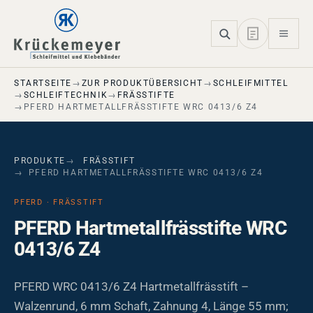
Skip to main navigation
Skip to main content
Skip to page footer
STARTSEITE
ZUR PRODUKTÜBERSICHT
SCHLEIFMITTEL
SCHLEIFTECHNIK
FRÄSSTIFTE
PFERD HARTMETALLFRÄSSTIFTE WRC 0413/6 Z4
PRODUKTE
FRÄSSTIFT
PFERD HARTMETALLFRÄSSTIFTE WRC 0413/6 Z4
PFERD · FRÄSSTIFT
PFERD Hartmetallfrässtifte WRC
0413/6 Z4
PFERD WRC 0413/6 Z4 Hartmetallfrässtift –
Walzenrund, 6 mm Schaft, Zahnung 4, Länge 55 mm;