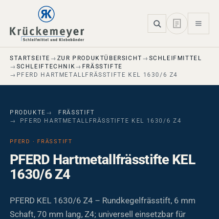
Skip to main navigation
Skip to main content
Skip to page footer
STARTSEITE
ZUR PRODUKTÜBERSICHT
SCHLEIFMITTEL
SCHLEIFTECHNIK
FRÄSSTIFTE
PFERD HARTMETALLFRÄSSTIFTE KEL 1630/6 Z4
PRODUKTE
FRÄSSTIFT
PFERD HARTMETALLFRÄSSTIFTE KEL 1630/6 Z4
PFERD · FRÄSSTIFT
PFERD Hartmetallfrässtifte KEL
1630/6 Z4
PFERD KEL 1630/6 Z4 – Rundkegelfrässtift, 6 mm
Schaft, 70 mm lang, Z4; universell einsetzbar für