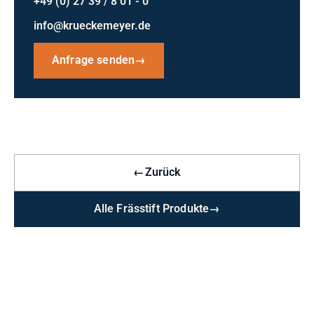
+49 (0) 27 39 / 8 01 - 0
info@krueckemeyer.de
Anfrage senden
→
←
Zurück
Alle Frässtift Produkte
→