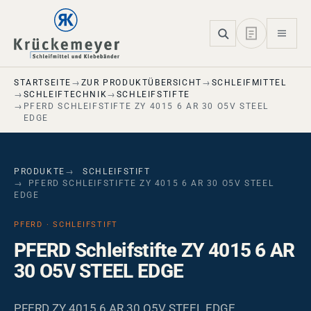
Skip to main navigation
Skip to main content
Skip to page footer
STARTSEITE
ZUR PRODUKTÜBERSICHT
SCHLEIFMITTEL
SCHLEIFTECHNIK
SCHLEIFSTIFTE
PFERD SCHLEIFSTIFTE ZY 4015 6 AR 30 O5V STEEL
EDGE
PRODUKTE
SCHLEIFSTIFT
PFERD SCHLEIFSTIFTE ZY 4015 6 AR 30 O5V STEEL
EDGE
PFERD · SCHLEIFSTIFT
PFERD Schleifstifte ZY 4015 6 AR
30 O5V STEEL EDGE
PFERD ZY 4015 6 AR 30 O5V STEEL EDGE