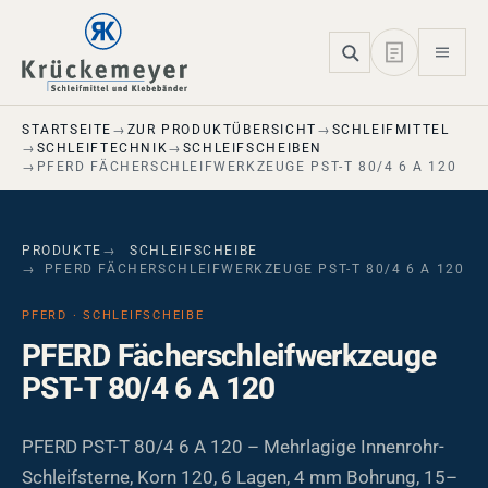
Skip to main navigation
Skip to main content
Skip to page footer
STARTSEITE
ZUR PRODUKTÜBERSICHT
SCHLEIFMITTEL
SCHLEIFTECHNIK
SCHLEIFSCHEIBEN
PFERD FÄCHERSCHLEIFWERKZEUGE PST-T 80/4 6 A 120
PRODUKTE
SCHLEIFSCHEIBE
PFERD FÄCHERSCHLEIFWERKZEUGE PST-T 80/4 6 A 120
PFERD · SCHLEIFSCHEIBE
PFERD Fächerschleifwerkzeuge
PST-T 80/4 6 A 120
PFERD PST-T 80/4 6 A 120 – Mehrlagige Innenrohr-
Schleifsterne, Korn 120, 6 Lagen, 4 mm Bohrung, 15–