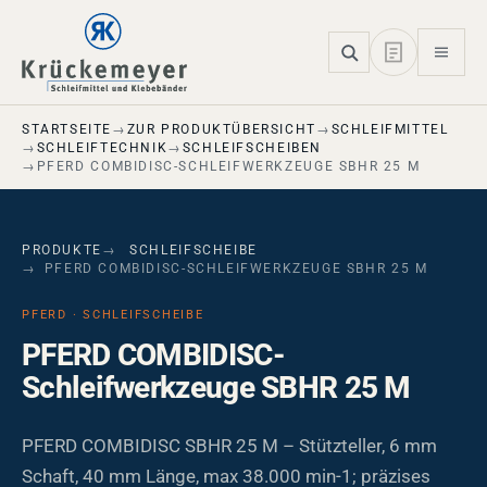
Skip to main navigation
Skip to main content
Skip to page footer
STARTSEITE
ZUR PRODUKTÜBERSICHT
SCHLEIFMITTEL
SCHLEIFTECHNIK
SCHLEIFSCHEIBEN
PFERD COMBIDISC-SCHLEIFWERKZEUGE SBHR 25 M
PRODUKTE
SCHLEIFSCHEIBE
PFERD COMBIDISC-SCHLEIFWERKZEUGE SBHR 25 M
PFERD · SCHLEIFSCHEIBE
PFERD COMBIDISC-
Schleifwerkzeuge SBHR 25 M
PFERD COMBIDISC SBHR 25 M – Stützteller, 6 mm
Schaft, 40 mm Länge, max 38.000 min-1; präzises