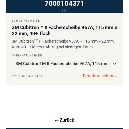
7000104371
3M
SCHLEIFSCHEIBE
3M Cubitron
II Fächerscheibe 967A, 115 mm x
TM
22 mm, 40+, flach
TM
3M Cubitron
II Fächerscheibe 967A – 115 mm x 22 mm,
Korn 40+. Höherer Abtrag bei niedrigem Druck…
VARIANTE WÄHLEN
Details ansehen
→
PREIS AUF ANFRAGE
←
Zurück