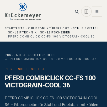
Skip to main navigation
Skip to main content
Skip to page footer
STARTSEITE
ZUR PRODUKTÜBERSICHT
SCHLEIFMITTEL
SCHLEIFTECHNIK
SCHLEIFSCHEIBEN
PFERD COMBICLICK CC-FS 100 VICTOGRAIN-COOL 36
PRODUKTE
SCHLEIFSCHEIBE
PFERD COMBICLICK CC-FS 100 VICTOGRAIN-COOL 36
PFERD · SCHLEIFSCHEIBE
PFERD COMBICLICK CC-FS 100
VICTOGRAIN-COOL 36
PFERD COMBICLICK CC-FS 100 VICTOGRAIN-COOL
36 – Fiberscheibe für Stahl und Edelstahl mit kühlem