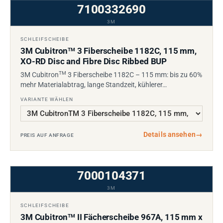
7100332690
3M
SCHLEIFSCHEIBE
3M Cubitron
3 Fiberscheibe 1182C, 115 mm,
TM
XO-RD Disc and Fibre Disc Ribbed BUP
TM
3M Cubitron
3 Fiberscheibe 1182C – 115 mm: bis zu 60%
mehr Materialabtrag, lange Standzeit, kühlerer…
VARIANTE WÄHLEN
Details ansehen
→
PREIS AUF ANFRAGE
7000104371
3M
SCHLEIFSCHEIBE
3M Cubitron
II Fächerscheibe 967A, 115 mm x
TM