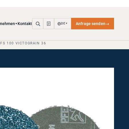
rnehmen
Kontakt
Anfrage senden
→
DE
▼
▼
FS 100 VICTOGRAIN 36