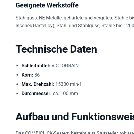
Geeignete Werkstoffe
Stahlguss, NE-Metalle, gehärtete und vergütete Stähle bi
Inconel/Hastelloy), Stahl und Stahlguss, Stähle bis 12
Technische Daten
Schleifmittel:
VICTOGRAIN
Korn:
36
Max. Drehzahl:
15300 min-1
Durchmesser:
ca. 100 mm
Aufbau und Funktionswei
Das COMBICLICK-System besteht aus Stützteller, robust