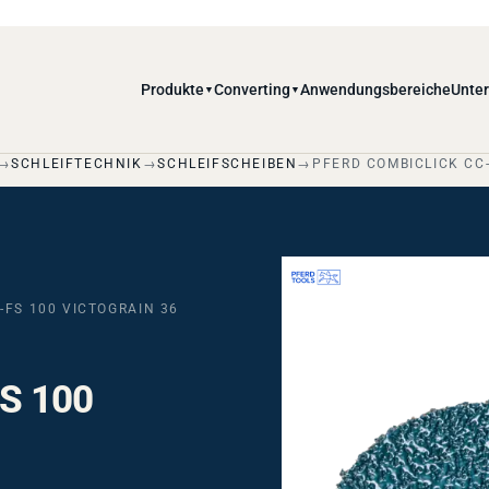
Produkte
Converting
Anwendungsbereiche
Unte
▼
▼
SCHLEIFTECHNIK
SCHLEIFSCHEIBEN
PFERD COMBICLICK CC-
-FS 100 VICTOGRAIN 36
S 100