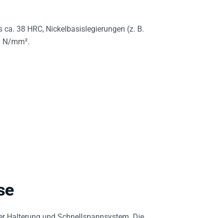
s ca. 38 HRC, Nickelbasislegierungen (z. B.
00 N/mm².
se
er Halterung und Schnellspannsystem. Die