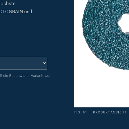
öchste
 VICTOGRAIN und
uft die Geschwister-Variante auf.
FIG. 01 — PRODUKTANSICHT