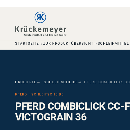
Skip to main navigation
Skip to main content
Skip to page footer
STARTSEITE
ZUR PRODUKTÜBERSICHT
SCHLEIFMITTEL
PRODUKTE
SCHLEIFSCHEIBE
PFERD COMBICLICK CC
PFERD · SCHLEIFSCHEIBE
PFERD COMBICLICK CC-F
VICTOGRAIN 36