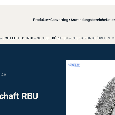
Produkte
Converting
Anwendungsbereiche
Unte
▼
▼
SCHLEIFTECHNIK
SCHLEIFBÜRSTEN
PFERD RUNDBÜRSTEN MI
0,20
chaft RBU