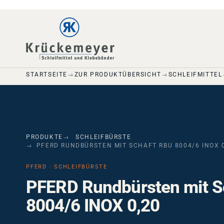
Skip to main navigation
Skip to main content
Skip to page footer
STARTSEITE
ZUR PRODUKTÜBERSICHT
SCHLEIFMITTEL
PRODUKTE
SCHLEIFBÜRSTE
PFERD RUNDBÜRSTEN MIT SCHAFT RBU 8004/6 INOX 
PFERD · SCHLEIFBÜRSTE
PFERD Rundbürsten mit S
8004/6 INOX 0,20