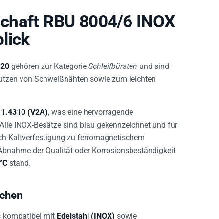
chaft RBU 8004/6 INOX
lick
,20
gehören zur Kategorie
Schleifbürsten
und sind
, Putzen von Schweißnähten sowie zum leichten
t
1.4310 (V2A)
, was eine hervorragende
. Alle INOX-Besätze sind blau gekennzeichnet und für
urch Kaltverfestigung zu ferromagnetischem
 Abnahme der Qualität oder Korrosionsbeständigkeit
°C
stand.
ächen
s kompatibel mit
Edelstahl (INOX)
sowie