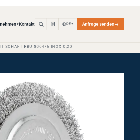
rnehmen
Kontakt
Anfrage senden
→
DE
▼
▼
T SCHAFT RBU 8004/6 INOX 0,20