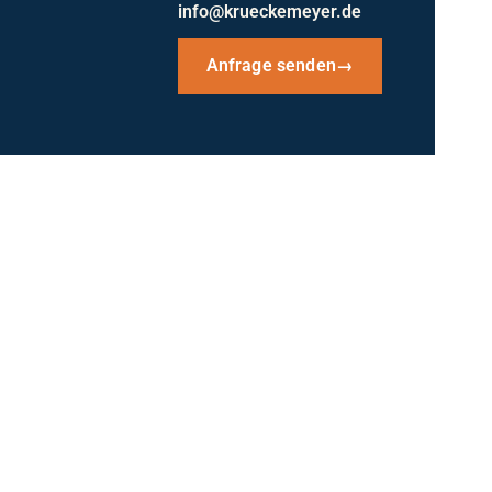
info@krueckemeyer.de
Anfrage senden
→