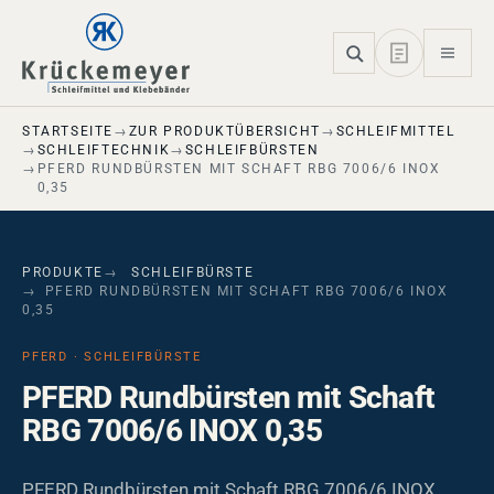
Skip to main navigation
Skip to main content
Skip to page footer
STARTSEITE
ZUR PRODUKTÜBERSICHT
SCHLEIFMITTEL
SCHLEIFTECHNIK
SCHLEIFBÜRSTEN
PFERD RUNDBÜRSTEN MIT SCHAFT RBG 7006/6 INOX
0,35
PRODUKTE
SCHLEIFBÜRSTE
PFERD RUNDBÜRSTEN MIT SCHAFT RBG 7006/6 INOX
0,35
PFERD · SCHLEIFBÜRSTE
PFERD Rundbürsten mit Schaft
RBG 7006/6 INOX 0,35
PFERD Rundbürsten mit Schaft RBG 7006/6 INOX