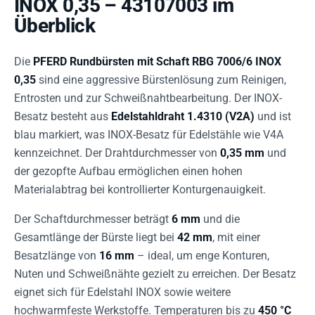
INOX 0,35 – 43107003 im
Überblick
Die
PFERD Rundbürsten mit Schaft RBG 7006/6 INOX
0,35
sind eine aggressive Bürstenlösung zum Reinigen,
Entrosten und zur Schweißnahtbearbeitung. Der INOX-
Besatz besteht aus
Edelstahldraht 1.4310 (V2A)
und ist
blau markiert, was INOX-Besatz für Edelstähle wie V4A
kennzeichnet. Der Drahtdurchmesser von
0,35 mm
und
der gezopfte Aufbau ermöglichen einen hohen
Materialabtrag bei kontrollierter Konturgenauigkeit.
Der Schaftdurchmesser beträgt
6 mm
und die
Gesamtlänge der Bürste liegt bei
42 mm
, mit einer
Besatzlänge von
16 mm
– ideal, um enge Konturen,
Nuten und Schweißnähte gezielt zu erreichen. Der Besatz
eignet sich für Edelstahl INOX sowie weitere
hochwarmfeste Werkstoffe. Temperaturen bis zu
450 °C