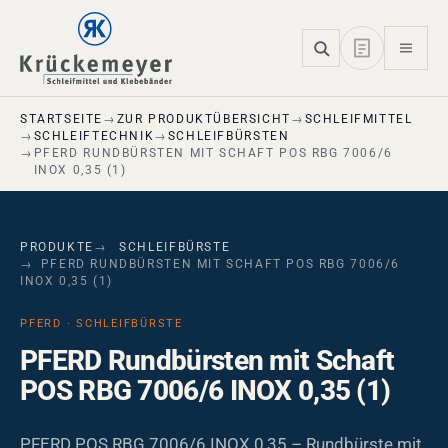
Skip to main navigation
Skip to main content
Skip to page footer
STARTSEITE
ZUR PRODUKTÜBERSICHT
SCHLEIFMITTEL
SCHLEIFTECHNIK
SCHLEIFBÜRSTEN
PFERD RUNDBÜRSTEN MIT SCHAFT POS RBG 7006/6
INOX 0,35 (1)
PRODUKTE
SCHLEIFBÜRSTE
PFERD RUNDBÜRSTEN MIT SCHAFT POS RBG 7006/6
INOX 0,35 (1)
PFERD · SCHLEIFBÜRSTE
PFERD Rundbürsten mit Schaft
POS RBG 7006/6 INOX 0,35 (1)
PFERD POS RBG 7006/6 INOX 0,35 – Rundbürste mit