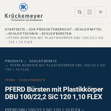
Skip to main navigation
Skip to main content
Skip to page footer
STARTSEITE
ZUR PRODUKTÜBERSICHT
SCHLEIFMITTEL
SCHLEIFTECHNIK
SCHLEIFBÜRSTEN
PFERD BÜRSTEN MIT PLASTIKKÖRPER DBU 100/22,2 SIC
120 1,10 FLEX
PRODUKTE
SCHLEIFBÜRSTE
PFERD BÜRSTEN MIT PLASTIKKÖRPER DBU 100/22,2 SIC
120 1,10 FLEX
PFERD · SCHLEIFBÜRSTE
PFERD Bürsten mit Plastikkörper
DBU 100/22,2 SiC 120 1,10 FLEX
PFERD DBU 100/22,2 SiC 120 1,10 FLEX –