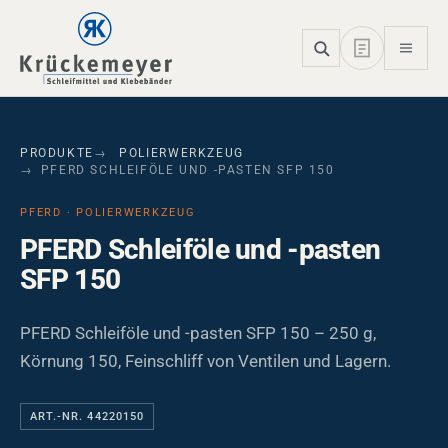
Skip to main navigation
Skip to main content
Skip to page footer
PRODUKTE
POLIERWERKZEUG
PFERD SCHLEIFÖLE UND -PASTEN SFP 150
PFERD · POLIERWERKZEUG
PFERD Schleiföle und -pasten
SFP 150
PFERD Schleiföle und -pasten SFP 150 – 250 g,
Körnung 150, Feinschliff von Ventilen und Lagern.
ART.-NR. 44220150