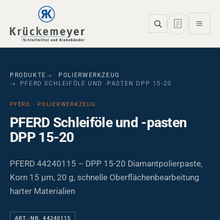
Skip to main navigation
Skip to main content
Skip to page footer
PRODUKTE
POLIERWERKZEUG
PFERD SCHLEIFÖLE UND -PASTEN DPP 15-20
PFERD · POLIERWERKZEUG
PFERD Schleiföle und -pasten
DPP 15-20
PFERD 44240115 – DPP 15-20 Diamantpolierpaste,
Korn 15 µm, 20 g, schnelle Oberflächenbearbeitung
harter Materialien
ART.-NR. 44240115