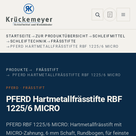
Skip to main navigation
Skip to main content
Skip to page footer
STARTSEITE
ZUR PRODUKTÜBERSICHT
SCHLEIFMITTEL
SCHLEIFTECHNIK
FRÄSSTIFTE
PFERD HARTMETALLFRÄSSTIFTE RBF 1225/6 MICRO
PRODUKTE
FRÄSSTIFT
PFERD HARTMETALLFRÄSSTIFTE RBF 1225/6 MICRO
PFERD · FRÄSSTIFT
PFERD Hartmetallfrässtifte RBF
1225/6 MICRO
PFERD RBF 1225/6 MICRO: Hartmetallfrässtift mit
MICRO-Zahnung, 6 mm Schaft, Rundbogen, für feinste