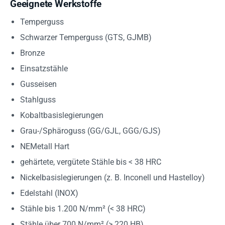
Geeignete Werkstoffe
Temperguss
Schwarzer Temperguss (GTS, GJMB)
Bronze
Einsatzstähle
Gusseisen
Stahlguss
Kobaltbasislegierungen
Grau-/Sphäroguss (GG/GJL, GGG/GJS)
NEMetall Hart
gehärtete, vergütete Stähle bis < 38 HRC
Nickelbasislegierungen (z. B. Inconell und Hastelloy)
Edelstahl (INOX)
Stähle bis 1.200 N/mm² (< 38 HRC)
Stähle über 700 N/mm² (> 220 HB)