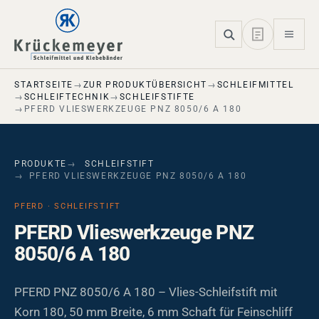
Skip to main navigation
Skip to main content
Skip to page footer
STARTSEITE
ZUR PRODUKTÜBERSICHT
SCHLEIFMITTEL
SCHLEIFTECHNIK
SCHLEIFSTIFTE
PFERD VLIESWERKZEUGE PNZ 8050/6 A 180
PRODUKTE
SCHLEIFSTIFT
PFERD VLIESWERKZEUGE PNZ 8050/6 A 180
PFERD · SCHLEIFSTIFT
PFERD Vlieswerkzeuge PNZ
8050/6 A 180
PFERD PNZ 8050/6 A 180 – Vlies-Schleifstift mit
Korn 180, 50 mm Breite, 6 mm Schaft für Feinschliff