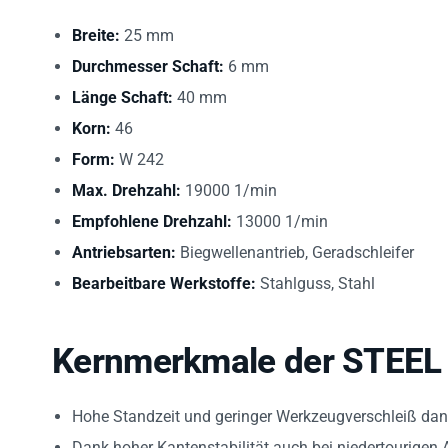
Breite:
25 mm
Durchmesser Schaft:
6 mm
Länge Schaft:
40 mm
Korn:
46
Form:
W 242
Max. Drehzahl:
19000 1/min
Empfohlene Drehzahl:
13000 1/min
Antriebsarten:
Biegwellenantrieb, Geradschleifer
Bearbeitbare Werkstoffe:
Stahlguss, Stahl
Kernmerkmale der STEEL E
Hohe Standzeit und geringer Werkzeugverschleiß dank
Dank hoher Kantenstabilität auch bei niedertourigen A