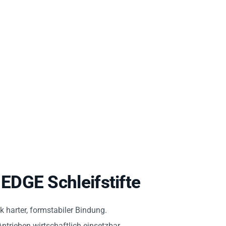
DGE Schleifstifte
 harter, formstabiler Bindung.
ntrieben wirtschaftlich einsetzbar.