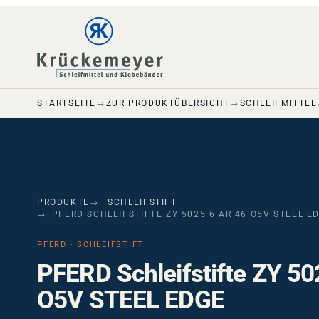
Skip to main navigation
Skip to main content
Skip to page footer
STARTSEITE
ZUR PRODUKTÜBERSICHT
SCHLEIFMITTEL
PRODUKTE
SCHLEIFSTIFT
PFERD SCHLEIFSTIFTE ZY 5025 6 AR 46 O5V STEEL E
PFERD · SCHLEIFSTIFT
PFERD Schleifstifte ZY 5
O5V STEEL EDGE