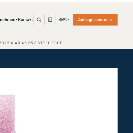
rnehmen
Kontakt
Anfrage senden
→
DE
▼
▼
5025 6 AR 46 O5V STEEL EDGE