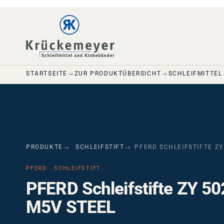
Skip to main navigation
Skip to main content
Skip to page footer
STARTSEITE
ZUR PRODUKTÜBERSICHT
SCHLEIFMITTEL
PRODUKTE
SCHLEIFSTIFT
PFERD SCHLEIFSTIFTE ZY
PFERD · SCHLEIFSTIFT
PFERD Schleifstifte ZY 5
M5V STEEL