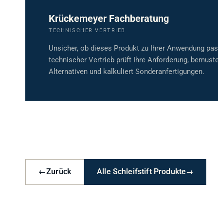
Krückemeyer Fachberatung
TECHNISCHER VERTRIEB
Unsicher, ob dieses Produkt zu Ihrer Anwendung pa
technischer Vertrieb prüft Ihre Anforderung, bemuste
Alternativen und kalkuliert Sonderanfertigungen.
←
Zurück
Alle Schleifstift Produkte
→