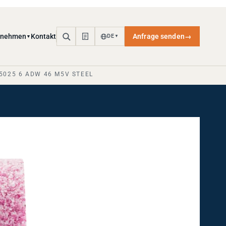
rnehmen
Kontakt
Anfrage senden
→
DE
▼
▼
 5025 6 ADW 46 M5V STEEL