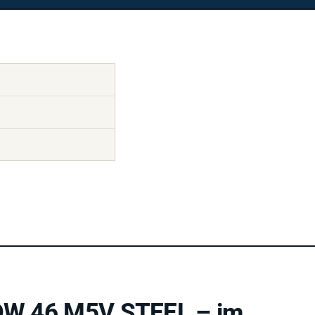
ADW 46 M5V STEEL – im