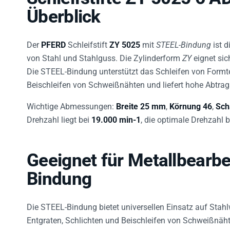
Überblick
Der
PFERD
Schleifstift
ZY 5025
mit
STEEL-Bindung
ist d
von Stahl und Stahlguss. Die Zylinderform
ZY
eignet sic
Die STEEL-Bindung unterstützt das Schleifen von Formte
Beischleifen von Schweißnähten und liefert hohe Abtrags
Wichtige Abmessungen:
Breite 25 mm
,
Körnung 46
,
Sch
Drehzahl liegt bei
19.000 min-1
, die optimale Drehzahl 
Geeignet für Metallbearb
Bindung
Die STEEL-Bindung bietet universellen Einsatz auf Stah
Entgraten, Schlichten und Beischleifen von Schweißnähte
Bearbeitung von Bohrungen, Radien und Kanten.