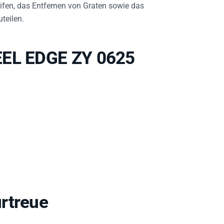
teilen.
EEL EDGE ZY 0625
rtreue
e hohe Standzeit und geringen Werkzeugverschleiß.