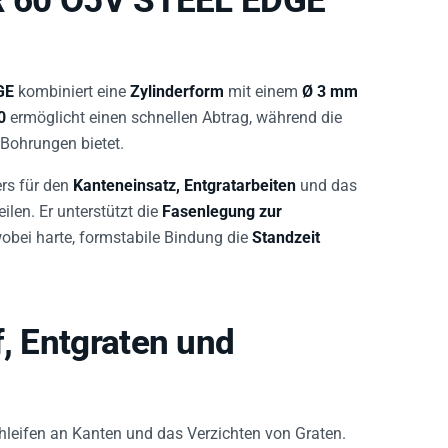
GE
kombiniert eine
Zylinderform
mit einem
Ø 3 mm
0
ermöglicht einen schnellen Abtrag, während die
Bohrungen bietet.
ers für den
Kanteneinsatz, Entgratarbeiten
und das
len. Er unterstützt die
Fasenlegung zur
obei harte, formstabile Bindung die
Standzeit
f, Entgraten und
hleifen an Kanten und das Verzichten von Graten.
fen, das Entfernen von Graten sowie das