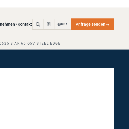
rnehmen
Kontakt
Anfrage senden
→
DE
▼
▼
0625 3 AR 60 O5V STEEL EDGE