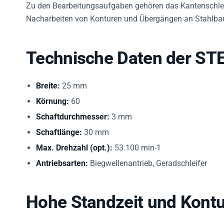
Nacharbeiten von Konturen und Übergängen an Stahlbau
Technische Daten der ST
Breite:
25 mm
Körnung:
60
Schaftdurchmesser:
3 mm
Schaftlänge:
30 mm
Max. Drehzahl (opt.):
53.100 min-1
Antriebsarten:
Biegwellenantrieb, Geradschleifer
Hohe Standzeit und Kontu
Durch
harte, formstabile Bindung
erreicht der Stift ein