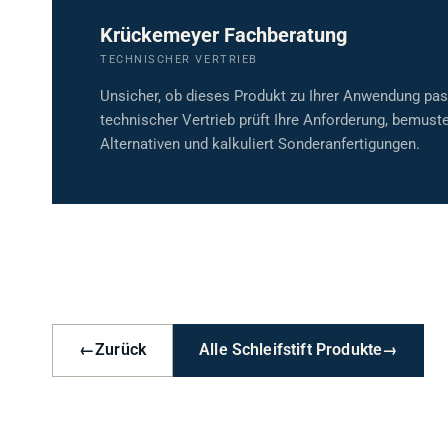
Krückemeyer Fachberatung
TECHNISCHER VERTRIEB
Unsicher, ob dieses Produkt zu Ihrer Anwendung pa
technischer Vertrieb prüft Ihre Anforderung, bemuste
Alternativen und kalkuliert Sonderanfertigungen.
←
Zurück
Alle Schleifstift Produkte
→