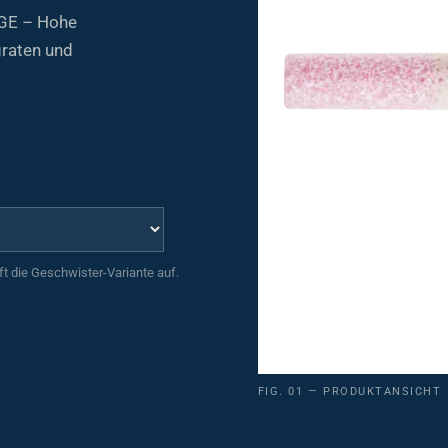
DGE – Hohe
graten und
uft die Geschwister-Variante auf.
FIG. 01 — PRODUKTANSICHT