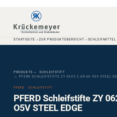
Skip to main navigation
Skip to main content
Skip to page footer
STARTSEITE
ZUR PRODUKTÜBERSICHT
SCHLEIFMITTEL
PRODUKTE
SCHLEIFSTIFT
PFERD SCHLEIFSTIFTE ZY 0625 3 AR 60 O5V STEEL E
PFERD · SCHLEIFSTIFT
PFERD Schleifstifte ZY 0
O5V STEEL EDGE