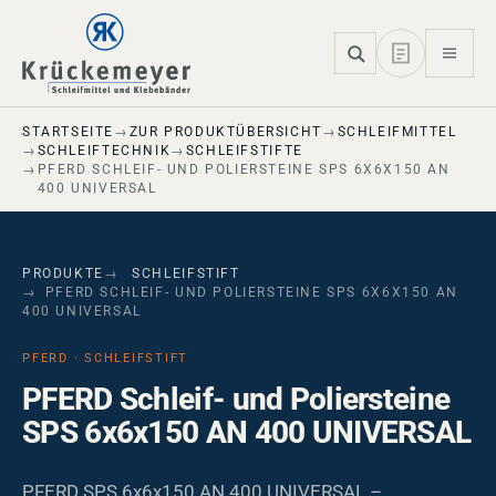
Skip to main navigation
Skip to main content
Skip to page footer
STARTSEITE
ZUR PRODUKTÜBERSICHT
SCHLEIFMITTEL
SCHLEIFTECHNIK
SCHLEIFSTIFTE
PFERD SCHLEIF- UND POLIERSTEINE SPS 6X6X150 AN
400 UNIVERSAL
PRODUKTE
SCHLEIFSTIFT
PFERD SCHLEIF- UND POLIERSTEINE SPS 6X6X150 AN
400 UNIVERSAL
PFERD · SCHLEIFSTIFT
PFERD Schleif- und Poliersteine
SPS 6x6x150 AN 400 UNIVERSAL
PFERD SPS 6x6x150 AN 400 UNIVERSAL –