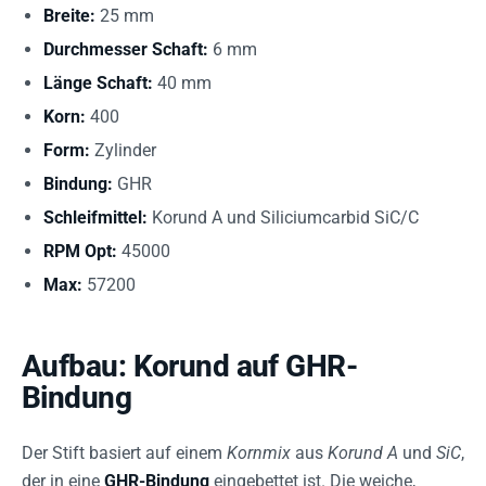
Breite:
25 mm
Durchmesser Schaft:
6 mm
Länge Schaft:
40 mm
Korn:
400
Form:
Zylinder
Bindung:
GHR
Schleifmittel:
Korund A und Siliciumcarbid SiC/C
RPM Opt:
45000
Max:
57200
Aufbau: Korund auf GHR-
Bindung
Der Stift basiert auf einem
Kornmix
aus
Korund A
und
SiC
,
der in eine
GHR-Bindung
eingebettet ist. Die weiche,