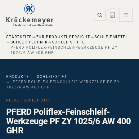
Skip to main navigation
Skip to main content
Skip to page footer
STARTSEITE
ZUR PRODUKTÜBERSICHT
SCHLEIFMITTEL
SCHLEIFTECHNIK
SCHLEIFSTIFTE
PFERD POLIFLEX-FEINSCHLEIF-WERKZEUGE PF ZY
1025/6 AW 400 GHR
PRODUKTE
SCHLEIFSTIFT
PFERD POLIFLEX-FEINSCHLEIF-WERKZEUGE PF ZY
1025/6 AW 400 GHR
PFERD · SCHLEIFSTIFT
PFERD Poliflex-Feinschleif-
Werkzeuge PF ZY 1025/6 AW 400
GHR