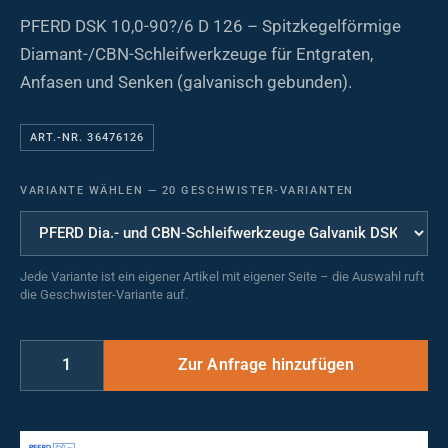
PFERD DSK 10,0-90?/6 D 126 – Spitzkegelförmige
Diamant-/CBN-Schleifwerkzeuge für Entgraten,
Anfasen und Senken (galvanisch gebunden).
ART.-NR. 36476126
VARIANTE WÄHLEN
—
20 GESCHWISTER-VARIANTEN
Jede Variante ist ein eigener Artikel mit eigener Seite – die Auswahl ruft
die Geschwister-Variante auf.