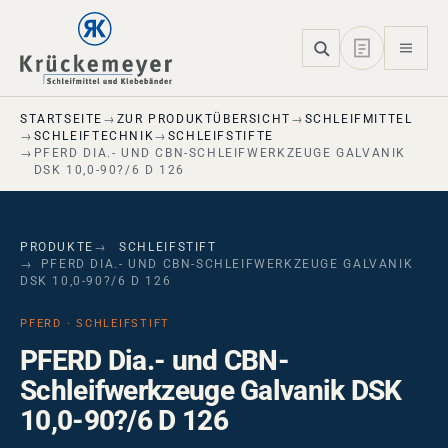
Skip to main navigation
Skip to main content
Skip to page footer
STARTSEITE
ZUR PRODUKTÜBERSICHT
SCHLEIFMITTEL
SCHLEIFTECHNIK
SCHLEIFSTIFTE
PFERD DIA.- UND CBN-SCHLEIFWERKZEUGE GALVANIK
DSK 10,0-90?/6 D 126
PRODUKTE
SCHLEIFSTIFT
PFERD DIA.- UND CBN-SCHLEIFWERKZEUGE GALVANIK
DSK 10,0-90?/6 D 126
PFERD · SCHLEIFSTIFT
PFERD Dia.- und CBN-
Schleifwerkzeuge Galvanik DSK
10,0-90?/6 D 126