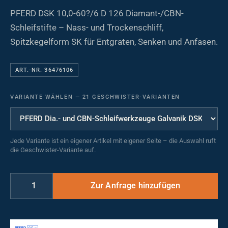
PFERD DSK 10,0-60?/6 D 126 Diamant-/CBN-
Schleifstifte – Nass- und Trockenschliff,
Spitzkegelform SK für Entgraten, Senken und Anfasen.
ART.-NR. 36476106
VARIANTE WÄHLEN
—
21 GESCHWISTER-VARIANTEN
Jede Variante ist ein eigener Artikel mit eigener Seite – die Auswahl ruft
die Geschwister-Variante auf.