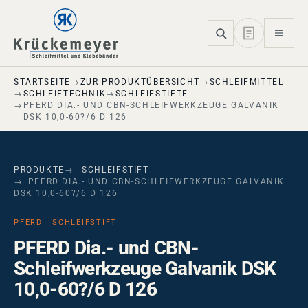
Skip to main navigation
Skip to main content
Skip to page footer
STARTSEITE
ZUR PRODUKTÜBERSICHT
SCHLEIFMITTEL
SCHLEIFTECHNIK
SCHLEIFSTIFTE
PFERD DIA.- UND CBN-SCHLEIFWERKZEUGE GALVANIK
DSK 10,0-60?/6 D 126
PRODUKTE
SCHLEIFSTIFT
PFERD DIA.- UND CBN-SCHLEIFWERKZEUGE GALVANIK
DSK 10,0-60?/6 D 126
PFERD · SCHLEIFSTIFT
PFERD Dia.- und CBN-
Schleifwerkzeuge Galvanik DSK
10,0-60?/6 D 126