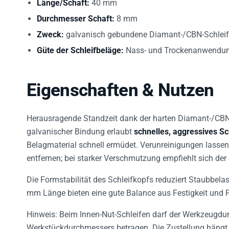
Durchmesser Schaft:
8 mm
Zweck:
galvanisch gebundene Diamant-/CBN-Schleifs
Güte der Schleifbeläge:
Nass- und Trockenanwendung
Eigenschaften & Nutzen
Herausragende Standzeit dank der harten Diamant-/CBN
galvanischer Bindung erlaubt
schnelles, aggressives Sc
Belagmaterial schnell ermüdet. Verunreinigungen lassen
entfernen; bei starker Verschmutzung empfiehlt sich de
Die Formstabilität des Schleifkopfs reduziert Staubbel
mm Länge bieten eine gute Balance aus Festigkeit und Fl
Hinweis: Beim Innen-Nut-Schleifen darf der Werkzeugd
Werkstückdurchmessers betragen. Die Zustellung hängt Ma