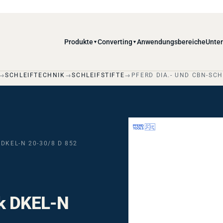
Produkte
Converting
Anwendungsbereiche
Unte
▼
▼
SCHLEIFTECHNIK
SCHLEIFSTIFTE
PFERD DIA.- UND CBN-SC
DKEL-N 20-30/8 D 852
ik DKEL-N