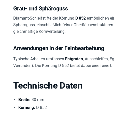
Grau- und Sphäroguss
Diamant-Schleifstifte der Körnung
D 852
ermöglichen ein
Sphäroguss, einschließlich feiner Oberflächenstrukturen
gleichmäßige Kornverteilung.
Anwendungen in der Feinbearbeitung
Typische Arbeiten umfassen
Entgraten
, Ausschleifen, E
Verrunden). Die Körnung D 852 bietet dabei eine feine bi
Technische Daten
Breite:
30 mm
Körnung:
D 852
Länge/Schaft:
40 mm