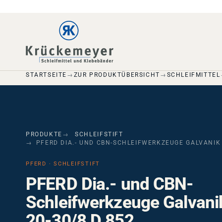
Skip to main navigation
Skip to main content
Skip to page footer
STARTSEITE
ZUR PRODUKTÜBERSICHT
SCHLEIFMITTEL
PRODUKTE
SCHLEIFSTIFT
PFERD DIA.- UND CBN-SCHLEIFWERKZEUGE GALVANIK 
PFERD · SCHLEIFSTIFT
PFERD Dia.- und CBN-
Schleifwerkzeuge Galvan
20-30/8 D 852