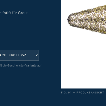
stift für Grau-
uft die Geschwister-Variante auf.
FIG. 01 — PRODUKTANSICHT