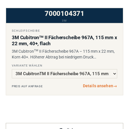
7000104371
3M
SCHLEIFSCHEIBE
3M Cubitron
II Fächerscheibe 967A, 115 mm x
TM
22 mm, 40+, flach
TM
3M Cubitron
II Fächerscheibe 967A – 115 mm x 22 mm,
Korn 40+. Höherer Abtrag bei niedrigem Druck…
VARIANTE WÄHLEN
Details ansehen
→
PREIS AUF ANFRAGE