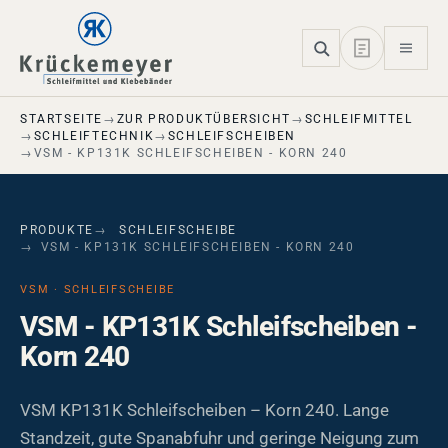
Skip to main navigation
Skip to main content
Skip to page footer
STARTSEITE
ZUR PRODUKTÜBERSICHT
SCHLEIFMITTEL
SCHLEIFTECHNIK
SCHLEIFSCHEIBEN
VSM - KP131K SCHLEIFSCHEIBEN - KORN 240
PRODUKTE
SCHLEIFSCHEIBE
VSM - KP131K SCHLEIFSCHEIBEN - KORN 240
VSM · SCHLEIFSCHEIBE
VSM - KP131K Schleifscheiben -
Korn 240
VSM KP131K Schleifscheiben – Korn 240. Lange
Standzeit, gute Spanabfuhr und geringe Neigung zum