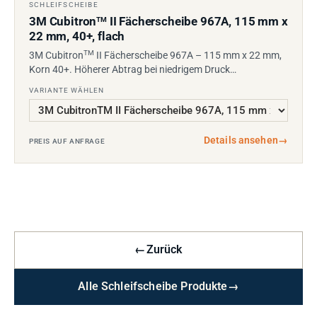
SCHLEIFSCHEIBE
3M Cubitron
II Fächerscheibe 967A, 115 mm x
TM
22 mm, 40+, flach
TM
3M Cubitron
II Fächerscheibe 967A – 115 mm x 22 mm,
Korn 40+. Höherer Abtrag bei niedrigem Druck…
VARIANTE WÄHLEN
Details ansehen
→
PREIS AUF ANFRAGE
←
Zurück
Alle Schleifscheibe Produkte
→