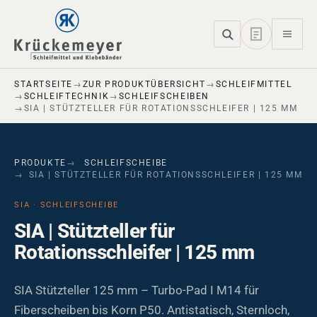
Skip to main navigation
Skip to main content
Skip to page footer
STARTSEITE
ZUR PRODUKTÜBERSICHT
SCHLEIFMITTEL
SCHLEIFTECHNIK
SCHLEIFSCHEIBEN
SIA | STÜTZTELLER FÜR ROTATIONSSCHLEIFER | 125 MM
PRODUKTE
SCHLEIFSCHEIBE
SIA | STÜTZTELLER FÜR ROTATIONSSCHLEIFER | 125 MM
SIA · SCHLEIFSCHEIBE
SIA | Stützteller für
Rotationsschleifer | 125 mm
SIA Stützteller 125 mm – Turbo-Pad I M14 für
Fiberscheiben bis Korn P50. Antistatisch, Sternloch,