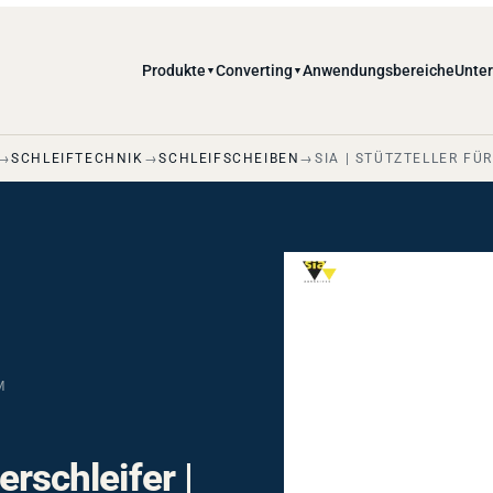
Produkte
Converting
Anwendungsbereiche
Unte
▼
▼
SCHLEIFTECHNIK
SCHLEIFSCHEIBEN
SIA | STÜTZTELLER FÜ
M
erschleifer |