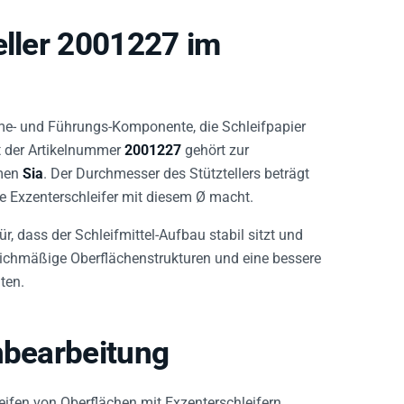
eller 2001227 im
me- und Führungs-Komponente, die Schleifpapier
it der Artikelnummer
2001227
gehört zur
amen
Sia
. Der Durchmesser des Stütztellers beträgt
e Exzenterschleifer mit diesem Ø macht.
für, dass der Schleifmittel-Aufbau stabil sitzt und
leichmäßige Oberflächenstrukturen und eine bessere
ten.
nbearbeitung
hleifen von Oberflächen mit Exzenterschleifern