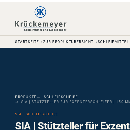
Skip to main navigation
Skip to main content
Skip to page footer
STARTSEITE
ZUR PRODUKTÜBERSICHT
SCHLEIFMITTEL
PRODUKTE
SCHLEIFSCHEIBE
SIA | STÜTZTELLER FÜR EXZENTERSCHLEIFER | 150 M
SIA · SCHLEIFSCHEIBE
SIA | Stützteller für Exzent