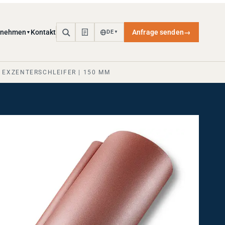
rnehmen
Kontakt
Anfrage senden
→
DE
▼
▼
R EXZENTERSCHLEIFER | 150 MM