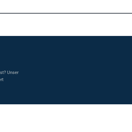
sst? Unser
rt