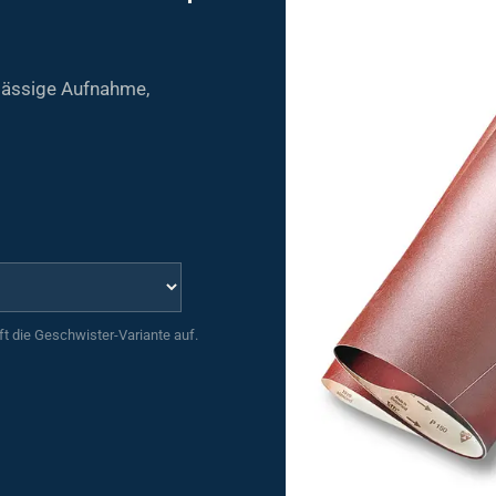
rlässige Aufnahme,
uft die Geschwister-Variante auf.