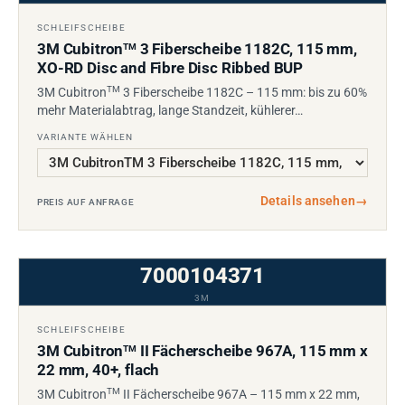
SCHLEIFSCHEIBE
3M Cubitron
3 Fiberscheibe 1182C, 115 mm,
TM
XO-RD Disc and Fibre Disc Ribbed BUP
TM
3M Cubitron
3 Fiberscheibe 1182C – 115 mm: bis zu 60%
mehr Materialabtrag, lange Standzeit, kühlerer…
VARIANTE WÄHLEN
Details ansehen
→
PREIS AUF ANFRAGE
7000104371
3M
SCHLEIFSCHEIBE
3M Cubitron
II Fächerscheibe 967A, 115 mm x
TM
22 mm, 40+, flach
TM
3M Cubitron
II Fächerscheibe 967A – 115 mm x 22 mm,