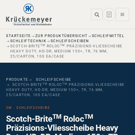
Skip to main navigation
Skip to main content
Skip to page footer
STARTSEITE
ZUR PRODUKTÜBERSICHT
SCHLEIFMITTEL
SCHLEIFTECHNIK
SCHLEIFSCHEIBEN
TM
TM
SCOTCH-BRITE
ROLOC
PRÄZISIONS-VLIESSCHEIBE
HEAVY DUTY, HD-DR, MEDIUM 150+, TR, 76 MM,
25/CARTON, 100 EA/CASE
PRODUKTE
SCHLEIFSCHEIBE
TM
TM
SCOTCH-BRITE
ROLOC
PRÄZISIONS-VLIESSCHEIBE
HEAVY DUTY, HD-DR, MEDIUM 150+, TR, 76 MM,
25/CARTON, 100 EA/CASE
3M · SCHLEIFSCHEIBE
TM
TM
Scotch-Brite
Roloc
Präzisions-Vliesscheibe Heavy