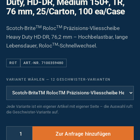
Duty, HD-DR, Medium 150+, TR,
76 mm, 25/Carton, 100 ea/Case
TM
TM
Scotch-Brite
Roloc
Präzisions-Vliesscheibe
Heavy Duty HD-DR, 76,2 mm – Hochbelastbar, lange
TM
Lebensdauer, Roloc
-Schnellwechsel.
ROT
ART.-NR. 7100359480
VARIANTE WÄHLEN
—
12 GESCHWISTER-VARIANTEN
Jede Variante ist ein eigener Artikel mit eigener Seite – die Auswahl ruft
die Geschwister-Variante auf.