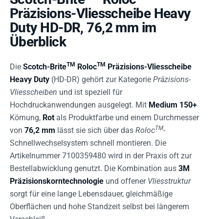
Präzisions-Vliesscheibe Heavy
Duty HD-DR, 76,2 mm im
Überblick
TM
TM
Die
Scotch-Brite
Roloc
Präzisions-Vliesscheibe
Heavy Duty
(HD-DR) gehört zur Kategorie
Präzisions-
Vliesscheiben
und ist speziell für
Hochdruckanwendungen ausgelegt. Mit
Medium 150+
Körnung,
Rot
als Produktfarbe und einem Durchmesser
TM
von
76,2 mm
lässt sie sich über das
Roloc
-
Schnellwechselsystem schnell montieren. Die
Artikelnummer 7100359480 wird in der Praxis oft zur
Bestellabwicklung genutzt. Die Kombination aus
3M
Präzisionskorntechnologie
und offener
Vliesstruktur
sorgt für eine lange Lebensdauer, gleichmäßige
Oberflächen und hohe Standzeit selbst bei längerem