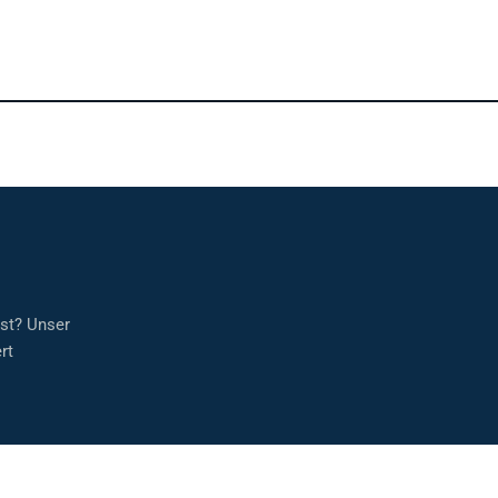
sst? Unser
rt