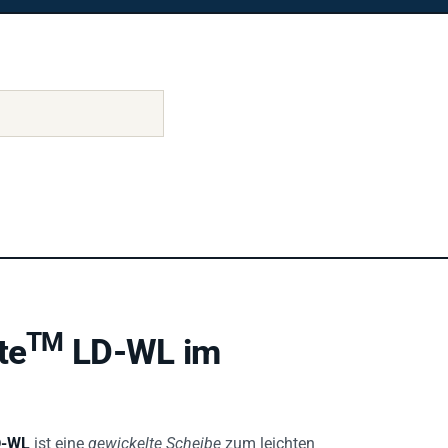
TM
te
LD-WL im
D-WL
ist eine
gewickelte Scheibe
zum leichten