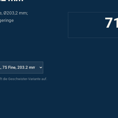
e, Ø203,2 mm;
7
 geringe
uft die Geschwister-Variante auf.