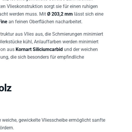
ten Vlieskonstruktion sorgt sie für einen ruhigen
racht werden muss. Mit
Ø 203,2 mm
lässt sich eine
Fine
an feinen Oberflächen nacharbeitet.
Struktur aus
Vlies
aus, die Schmierungen minimiert
Werkstücke kühl, Anlauffarben werden minimiert
tion aus
Kornart Siliciumcarbid
und der weichen
gung, die sich besonders für empfindliche
olz
e weiche, gewickelte Vliesscheibe ermöglicht sanfte
ördern.