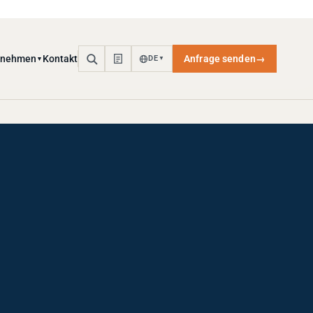
rnehmen
Kontakt
Anfrage senden
→
DE
▼
▼