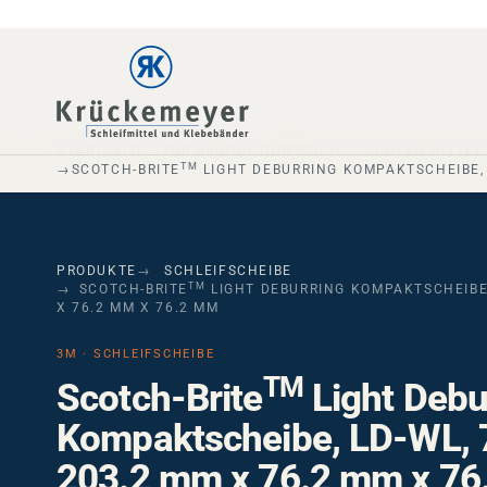
Skip to main navigation
Skip to main content
Skip to page footer
STARTSEITE
ZUR PRODUKTÜBERSICHT
SCHLEIFMITTEL
TM
SCOTCH-BRITE
LIGHT DEBURRING KOMPAKTSCHEIBE, L
PRODUKTE
SCHLEIFSCHEIBE
TM
SCOTCH-BRITE
LIGHT DEBURRING KOMPAKTSCHEIBE, 
X 76.2 MM X 76.2 MM
3M · SCHLEIFSCHEIBE
TM
Scotch-Brite
Light Debu
Kompaktscheibe, LD-WL, 7
203.2 mm x 76.2 mm x 7