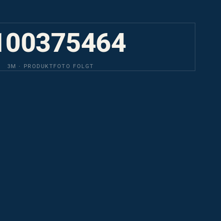
100375464
3M · PRODUKTFOTO FOLGT