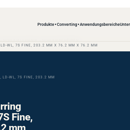
Produkte
Converting
Anwendungsbereiche
Unte
▼
▼
SCHLEIFTECHNIK
SCHLEIFSCHEIBEN
D-WL, 7S FINE, 203.2 MM X 76.2 MM X 76.2 MM
LD-WL, 7S FINE, 203.2 MM
rring
S Fine,
6.2 mm