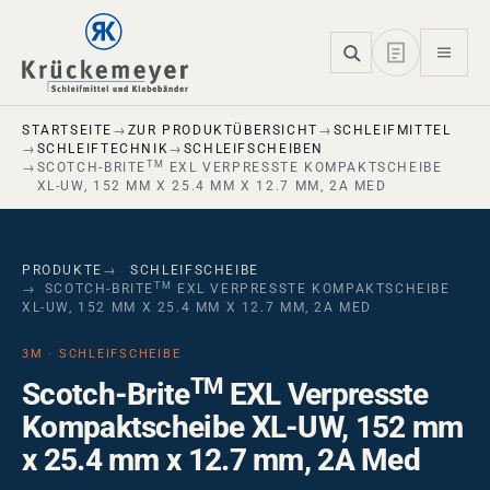
Skip to main navigation
Skip to main content
Skip to page footer
STARTSEITE
ZUR PRODUKTÜBERSICHT
SCHLEIFMITTEL
SCHLEIFTECHNIK
SCHLEIFSCHEIBEN
TM
SCOTCH-BRITE
EXL VERPRESSTE KOMPAKTSCHEIBE
XL-UW, 152 MM X 25.4 MM X 12.7 MM, 2A MED
PRODUKTE
SCHLEIFSCHEIBE
TM
SCOTCH-BRITE
EXL VERPRESSTE KOMPAKTSCHEIBE
XL-UW, 152 MM X 25.4 MM X 12.7 MM, 2A MED
3M · SCHLEIFSCHEIBE
TM
Scotch-Brite
EXL Verpresste
Kompaktscheibe XL-UW, 152 mm
x 25.4 mm x 12.7 mm, 2A Med