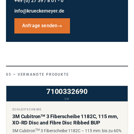
+49 (0) 27 39 / 8 01 - 0
info@krueckemeyer.de
Anfrage senden
→
VERWANDTE PRODUKTE
7100332690
3M
SCHLEIFSCHEIBE
3M Cubitron
3 Fiberscheibe 1182C, 115 mm,
TM
XO-RD Disc and Fibre Disc Ribbed BUP
TM
3M Cubitron
3 Fiberscheibe 1182C – 115 mm: bis zu 60%