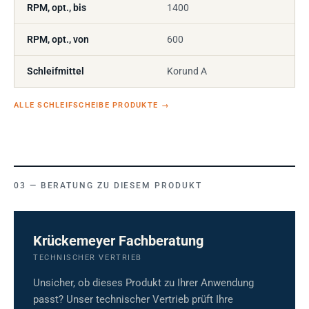
RPM, opt., bis
1400
RPM, opt., von
600
Schleifmittel
Korund A
ALLE SCHLEIFSCHEIBE PRODUKTE
→
BERATUNG ZU DIESEM PRODUKT
Krückemeyer Fachberatung
TECHNISCHER VERTRIEB
Unsicher, ob dieses Produkt zu Ihrer Anwendung
passt? Unser technischer Vertrieb prüft Ihre