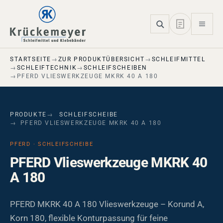
Skip to main navigation
Skip to main content
Skip to page footer
STARTSEITE
ZUR PRODUKTÜBERSICHT
SCHLEIFMITTEL
SCHLEIFTECHNIK
SCHLEIFSCHEIBEN
PFERD VLIESWERKZEUGE MKRK 40 A 180
PRODUKTE
SCHLEIFSCHEIBE
PFERD VLIESWERKZEUGE MKRK 40 A 180
PFERD · SCHLEIFSCHEIBE
PFERD Vlieswerkzeuge MKRK 40
A 180
PFERD MKRK 40 A 180 Vlieswerkzeuge – Korund A,
Korn 180, flexible Konturpassung für feine