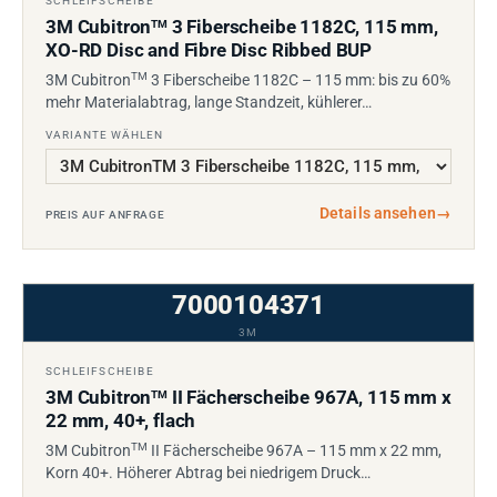
SCHLEIFSCHEIBE
3M Cubitron
3 Fiberscheibe 1182C, 115 mm,
TM
XO-RD Disc and Fibre Disc Ribbed BUP
TM
3M Cubitron
3 Fiberscheibe 1182C – 115 mm: bis zu 60%
mehr Materialabtrag, lange Standzeit, kühlerer…
VARIANTE WÄHLEN
Details ansehen
→
PREIS AUF ANFRAGE
7000104371
3M
SCHLEIFSCHEIBE
3M Cubitron
II Fächerscheibe 967A, 115 mm x
TM
22 mm, 40+, flach
TM
3M Cubitron
II Fächerscheibe 967A – 115 mm x 22 mm,
Korn 40+. Höherer Abtrag bei niedrigem Druck…