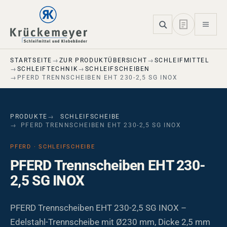
Skip to main navigation
Skip to main content
Skip to page footer
STARTSEITE
ZUR PRODUKTÜBERSICHT
SCHLEIFMITTEL
SCHLEIFTECHNIK
SCHLEIFSCHEIBEN
PFERD TRENNSCHEIBEN EHT 230-2,5 SG INOX
PRODUKTE
SCHLEIFSCHEIBE
PFERD TRENNSCHEIBEN EHT 230-2,5 SG INOX
PFERD · SCHLEIFSCHEIBE
PFERD Trennscheiben EHT 230-
2,5 SG INOX
PFERD Trennscheiben EHT 230-2,5 SG INOX –
Edelstahl-Trennscheibe mit Ø230 mm, Dicke 2,5 mm