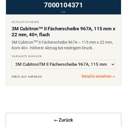
7000104371
3M
SCHLEIFSCHEIBE
3M Cubitron
II Fächerscheibe 967A, 115 mm x
TM
22 mm, 40+, flach
TM
3M Cubitron
II Fächerscheibe 967A – 115 mm x 22 mm,
Korn 40+. Höherer Abtrag bei niedrigem Druck…
VARIANTE WÄHLEN
Details ansehen
→
PREIS AUF ANFRAGE
←
Zurück