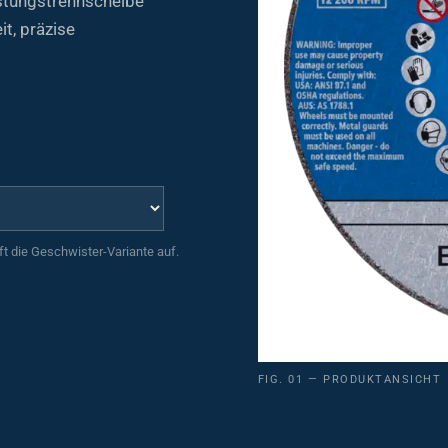
stungstrennscheibe
t, präzise
uft die Geschwister-Variante auf.
FIG. 01 — PRODUKTANSICHT