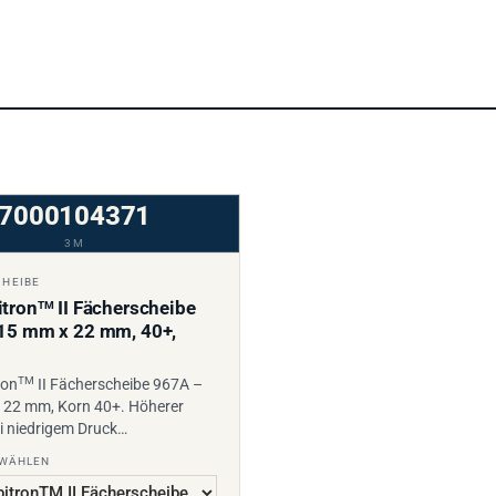
7000104371
3M
CHEIBE
tron
II Fächerscheibe
TM
15 mm x 22 mm, 40+,
TM
ron
II Fächerscheibe 967A –
 22 mm, Korn 40+. Höherer
i niedrigem Druck…
 WÄHLEN