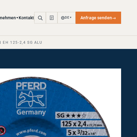
rnehmen
Kontakt
Anfrage senden
→
DE
▼
▼
 EH 125-2,4 SG ALU