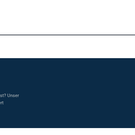
sst? Unser
rt