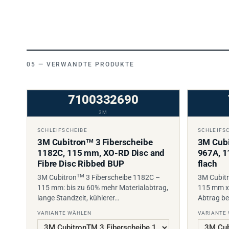
VERWANDTE PRODUKTE
7100332690
3M
SCHLEIFSCHEIBE
SCHLEIFS
3M Cubitron
3 Fiberscheibe
3M Cubi
TM
1182C, 115 mm, XO-RD Disc and
967A, 1
Fibre Disc Ribbed BUP
flach
TM
3M Cubitron
3 Fiberscheibe 1182C –
3M Cubit
115 mm: bis zu 60% mehr Materialabtrag,
115 mm x
lange Standzeit, kühlerer…
Abtrag be
VARIANTE WÄHLEN
VARIANTE