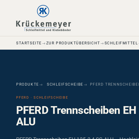
Skip to main navigation
Skip to main content
Skip to page footer
STARTSEITE
ZUR PRODUKTÜBERSICHT
SCHLEIFMITTEL
PRODUKTE
SCHLEIFSCHEIBE
PFERD TRENNSCHEIBEN
PFERD · SCHLEIFSCHEIBE
PFERD Trennscheiben EH 
ALU