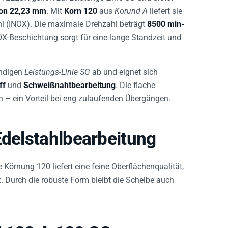
on 22,23 mm
. Mit
Korn 120
aus
Korund A
liefert sie
hl (INOX). Die maximale Drehzahl beträgt
8500 min-
OX-Beschichtung sorgt für eine lange Standzeit und
ändigen
Leistungs-Linie SG
ab und eignet sich
ff
und
Schweißnahtbearbeitung
. Die flache
n – ein Vorteil bei eng zulaufenden Übergängen.
Edelstahlbearbeitung
ie Körnung 120 liefert eine feine Oberflächenqualität,
t. Durch die robuste Form bleibt die Scheibe auch