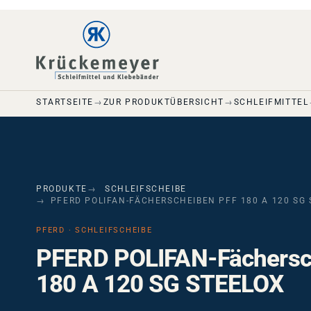
Skip to main navigation
Skip to main content
Skip to page footer
STARTSEITE
ZUR PRODUKTÜBERSICHT
SCHLEIFMITTEL
PRODUKTE
SCHLEIFSCHEIBE
PFERD POLIFAN-FÄCHERSCHEIBEN PFF 180 A 120 SG
PFERD · SCHLEIFSCHEIBE
PFERD POLIFAN-Fächersc
180 A 120 SG STEELOX