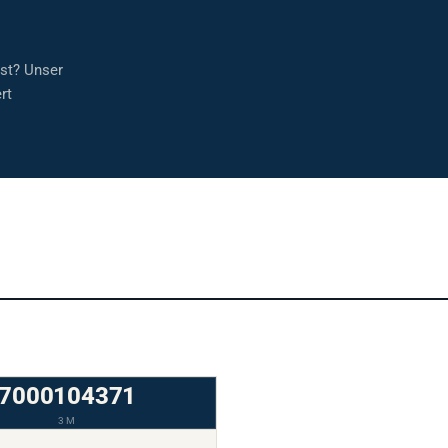
sst? Unser
rt
7000104371
3M
CHEIBE