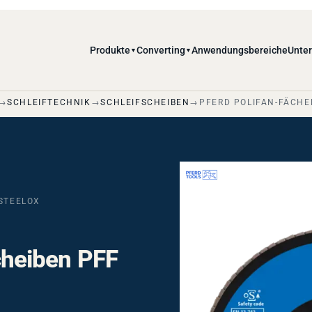
Produkte
Converting
Anwendungsbereiche
Unte
▼
▼
SCHLEIFTECHNIK
SCHLEIFSCHEIBEN
PFERD POLIFAN-FÄCHE
 STEELOX
heiben PFF