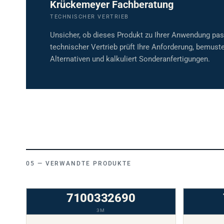
Krückemeyer Fachberatung
TECHNISCHER VERTRIEB
Unsicher, ob dieses Produkt zu Ihrer Anwendung pa
technischer Vertrieb prüft Ihre Anforderung, bemuste
Alternativen und kalkuliert Sonderanfertigungen.
VERWANDTE PRODUKTE
7100332690
3M
SCHLEIFSCHEIBE
SCHLEIFS