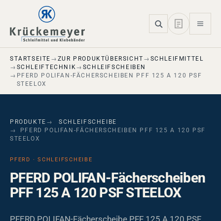
Skip to main navigation
Skip to main content
Skip to page footer
STARTSEITE
ZUR PRODUKTÜBERSICHT
SCHLEIFMITTEL
SCHLEIFTECHNIK
SCHLEIFSCHEIBEN
PFERD POLIFAN-FÄCHERSCHEIBEN PFF 125 A 120 PSF
STEELOX
PRODUKTE
SCHLEIFSCHEIBE
PFERD POLIFAN-FÄCHERSCHEIBEN PFF 125 A 120 PSF
STEELOX
PFERD · SCHLEIFSCHEIBE
PFERD POLIFAN-Fächerscheiben
PFF 125 A 120 PSF STEELOX
PFERD POLIFAN-Fächerscheibe PFF 125 A 120 PSF