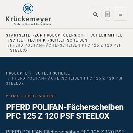
Skip to main navigation
Skip to main content
Skip to page footer
STARTSEITE
ZUR PRODUKTÜBERSICHT
SCHLEIFMITTEL
SCHLEIFTECHNIK
SCHLEIFSCHEIBEN
PFERD POLIFAN-FÄCHERSCHEIBEN PFC 125 Z 120 PSF
STEELOX
PRODUKTE
SCHLEIFSCHEIBE
PFERD POLIFAN-FÄCHERSCHEIBEN PFC 125 Z 120 PSF
STEELOX
PFERD · SCHLEIFSCHEIBE
PFERD POLIFAN-Fächerscheiben
PFC 125 Z 120 PSF STEELOX
PFERD POLIFAN-Fächerscheiben PFC 125 Z 120 PSF