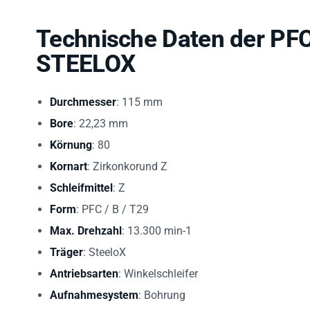
Technische Daten der PF
STEELOX
Durchmesser
: 115 mm
Bore
: 22,23 mm
Körnung
: 80
Kornart
: Zirkonkorund Z
Schleifmittel
: Z
Form
: PFC / B / T29
Max. Drehzahl
: 13.300 min-1
Träger
: SteeloX
Antriebsarten
: Winkelschleifer
Aufnahmesystem
: Bohrung
Arbeitsstoffe
: Edelstahl (INOX), Stahl