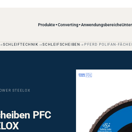
Produkte
Converting
Anwendungsbereiche
Unte
▼
▼
SCHLEIFTECHNIK
SCHLEIFSCHEIBEN
PFERD POLIFAN-FÄCHE
POWER STEELOX
heiben PFC
ELOX