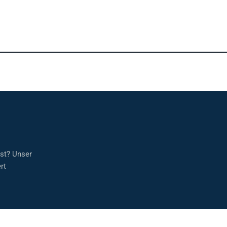
sst? Unser
rt