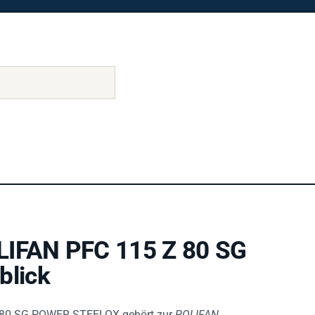
LIFAN PFC 115 Z 80 SG
lick
80 SG POWER STEELOX gehört zur
POLIFAN