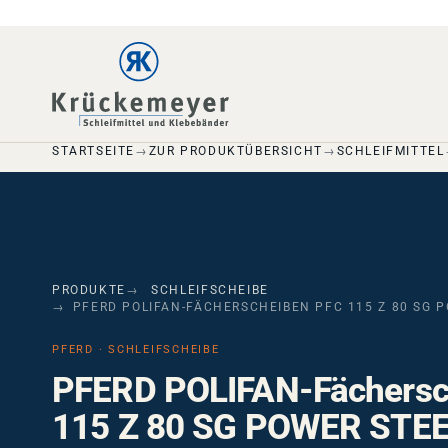
Skip to main navigation
Skip to main content
Skip to page footer
STARTSEITE
ZUR PRODUKTÜBERSICHT
SCHLEIFMITTEL
PRODUKTE
SCHLEIFSCHEIBE
PFERD POLIFAN-FÄCHERSCHEIBEN PFC 115 Z 80 SG 
PFERD · SCHLEIFSCHEIBE
PFERD POLIFAN-Fächersc
115 Z 80 SG POWER STE