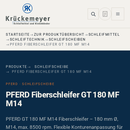
Skip to main navigation
Skip to main content
Skip to page footer
STARTSEITE
ZUR PRODUKTÜBERSICHT
SCHLEIFMITTEL
SCHLEIFTECHNIK
SCHLEIFSCHEIBEN
PFERD FIBERSCHLEIFER GT 180 MF M14
PRODUKTE
SCHLEIFSCHEIBE
PFERD FIBERSCHLEIFER GT 180 MF M14
PFERD · SCHLEIFSCHEIBE
PFERD Fiberschleifer GT 180 MF
M14
PFERD GT 180 MF M14 Fiberschleifer – 180 mm Ø,
M14, max. 8500 rpm. Flexible Konturenanpassung für