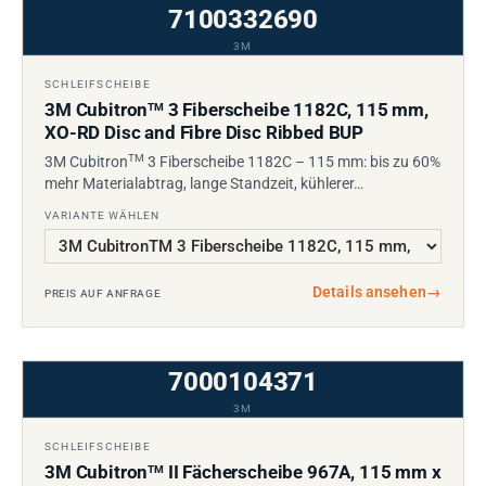
7100332690
3M
SCHLEIFSCHEIBE
3M Cubitron
3 Fiberscheibe 1182C, 115 mm,
TM
XO-RD Disc and Fibre Disc Ribbed BUP
TM
3M Cubitron
3 Fiberscheibe 1182C – 115 mm: bis zu 60%
mehr Materialabtrag, lange Standzeit, kühlerer…
VARIANTE WÄHLEN
Details ansehen
→
PREIS AUF ANFRAGE
7000104371
3M
SCHLEIFSCHEIBE
3M Cubitron
II Fächerscheibe 967A, 115 mm x
TM