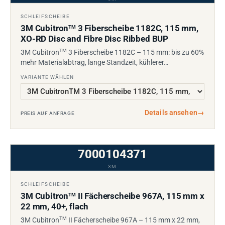
SCHLEIFSCHEIBE
3M Cubitron
3 Fiberscheibe 1182C, 115 mm,
TM
XO-RD Disc and Fibre Disc Ribbed BUP
TM
3M Cubitron
3 Fiberscheibe 1182C – 115 mm: bis zu 60%
mehr Materialabtrag, lange Standzeit, kühlerer…
VARIANTE WÄHLEN
Details ansehen
→
PREIS AUF ANFRAGE
7000104371
3M
SCHLEIFSCHEIBE
3M Cubitron
II Fächerscheibe 967A, 115 mm x
TM
22 mm, 40+, flach
TM
3M Cubitron
II Fächerscheibe 967A – 115 mm x 22 mm,