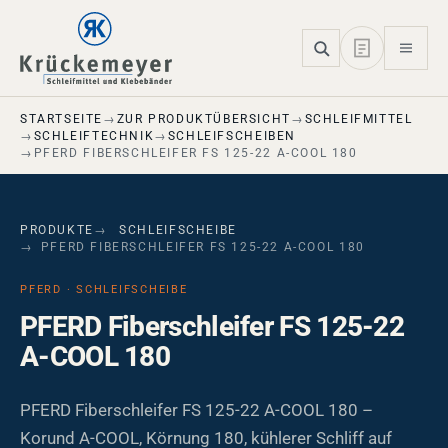
Skip to main navigation
Skip to main content
Skip to page footer
STARTSEITE
ZUR PRODUKTÜBERSICHT
SCHLEIFMITTEL
SCHLEIFTECHNIK
SCHLEIFSCHEIBEN
PFERD FIBERSCHLEIFER FS 125-22 A-COOL 180
PRODUKTE
SCHLEIFSCHEIBE
PFERD FIBERSCHLEIFER FS 125-22 A-COOL 180
PFERD · SCHLEIFSCHEIBE
PFERD Fiberschleifer FS 125-22
A-COOL 180
PFERD Fiberschleifer FS 125-22 A-COOL 180 –
Korund A-COOL, Körnung 180, kühlerer Schliff auf