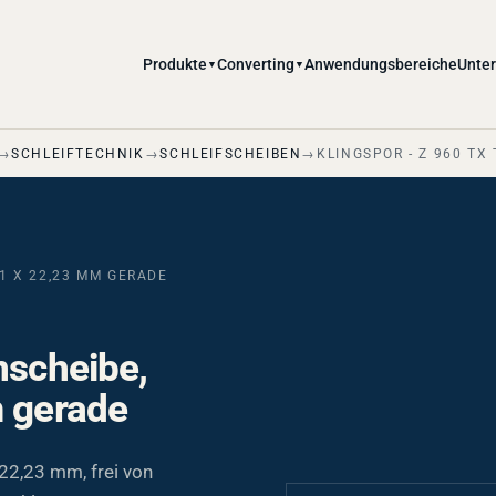
Produkte
Converting
Anwendungsbereiche
Unte
▼
▼
SCHLEIFTECHNIK
SCHLEIFSCHEIBEN
KLINGSPOR - Z 960 TX
 1 X 22,23 MM GERADE
nscheibe,
m gerade
22,23 mm, frei von