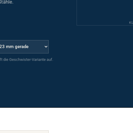
Stähle.
K
uft die Geschwister-Variante auf.