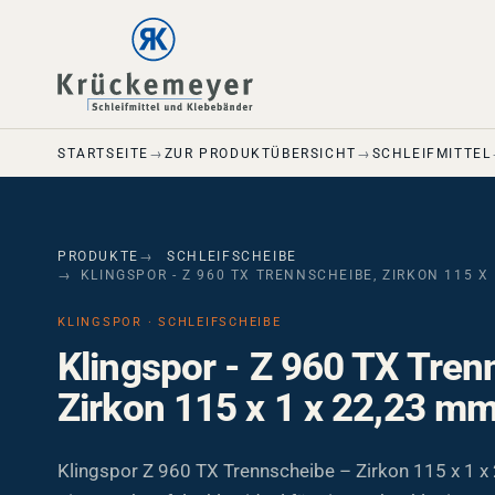
Skip to main navigation
Skip to main content
Skip to page footer
STARTSEITE
ZUR PRODUKTÜBERSICHT
SCHLEIFMITTEL
PRODUKTE
SCHLEIFSCHEIBE
KLINGSPOR - Z 960 TX TRENNSCHEIBE, ZIRKON 115 X
KLINGSPOR · SCHLEIFSCHEIBE
Klingspor - Z 960 TX Tren
Zirkon 115 x 1 x 22,23 m
Klingspor Z 960 TX Trennscheibe – Zirkon 115 x 1 x 