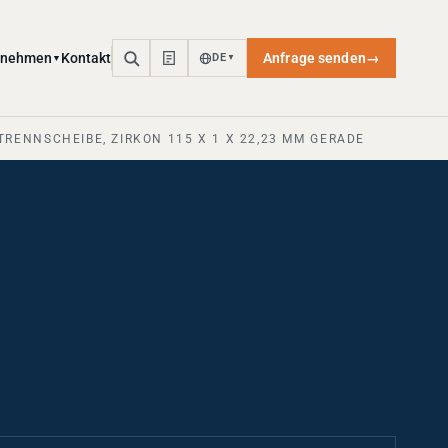
rnehmen
Kontakt
Anfrage senden
→
DE
▼
▼
 TRENNSCHEIBE, ZIRKON 115 X 1 X 22,23 MM GERADE