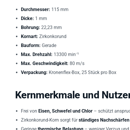
Durchmesser:
115 mm
Dicke:
1 mm
Bohrung:
22,23 mm
Kornart:
Zirkonkorund
Bauform:
Gerade
Max. Drehzahl:
13300 min⁻¹
Max. Geschwindigkeit:
80 m/s
Verpackung:
Kronenflex-Box, 25 Stück pro Box
Kernmerkmale und Nutze
Frei von
Eisen, Schwefel und Chlor
– schützt anspruc
Zirkonkorund-Korn sorgt für
ständiges Nachschärfen
Geringe
thermische Belastung
– weniger Verzug und 