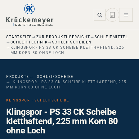
Skip to main navigation
Skip to main content
Skip to page footer
STARTSEITE
ZUR PRODUKTÜBERSICHT
SCHLEIFMITTEL
SCHLEIFTECHNIK
SCHLEIFSCHEIBEN
KLINGSPOR - PS 33 CK SCHEIBE KLETTHAFTEND, 225
MM KORN 80 OHNE LOCH
PRODUKTE
SCHLEIFSCHEIBE
KLINGSPOR - PS 33 CK SCHEIBE KLETTHAFTEND, 225
MM KORN 80 OHNE LOCH
KLINGSPOR · SCHLEIFSCHEIBE
Klingspor - PS 33 CK Scheibe
kletthaftend, 225 mm Korn 80
ohne Loch