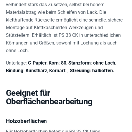
verhindert stark das Zusetzen, selbst bei hohem
Materialabtrag wie beim Schleifen von Lack. Die
kletthaftende Rückseite ermöglicht eine schnelle, sichere
Montage auf Klettkaschierten Werkzeugen und
Stütztellern. Erhältlich ist PS 33 CK in unterschiedlichen
Körnungen und Größen, sowohl mit Lochung als auch
ohne Loch.
Unterlage:
C-Papier
,
Korn
:
80
,
Stanzform
:
ohne Loch
,
Bindung
:
Kunstharz
,
Kornart
:
,
Streuung
:
halboffen
.
Geeignet für
Oberflächenbearbeitung
Holzoberflächen
Für Holzoberflächen liefert die PS 33 CK feine,