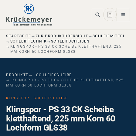
Skip to main navigation
Skip to main content
Skip to page footer
STARTSEITE
ZUR PRODUKTÜBERSICHT
SCHLEIFMITTEL
SCHLEIFTECHNIK
SCHLEIFSCHEIBEN
KLINGSPOR - PS 33 CK SCHEIBE KLETTHAFTEND, 225
MM KORN 60 LOCHFORM GLS38
PRODUKTE
SCHLEIFSCHEIBE
KLINGSPOR - PS 33 CK SCHEIBE KLETTHAFTEND, 225
MM KORN 60 LOCHFORM GLS38
KLINGSPOR · SCHLEIFSCHEIBE
Klingspor - PS 33 CK Scheibe
kletthaftend, 225 mm Korn 60
Lochform GLS38