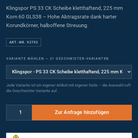
Klingspor PS 33 CK Scheibe kletthaftend, 225 mm
Korn 60 GLS38 – Hohe Abtragsrate dank harter
Korundkörner, halboffene Streuung.
ART.-NR. 92753
VARIANTE WÄHLEN
—
21 GESCHWISTER-VARIANTEN
Jede Variante ist ein eigener Artikel mit eigener Seite – die Auswahl ruft
die Geschwister-Variante auf.