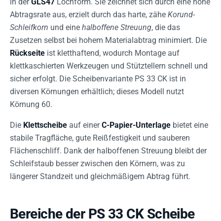
in der
GLS47
Lochform. Sie zeichnet sich durch eine hohe
Abtragsrate aus, erzielt durch das harte, zähe
Korund-
Schleifkorn
und eine
halboffene Streuung
, die das
Zusetzen selbst bei hohem Materialabtrag minimiert. Die
Rückseite
ist kletthaftend, wodurch Montage auf
klettkaschierten Werkzeugen und Stütztellern schnell und
sicher erfolgt. Die Scheibenvariante PS 33 CK ist in
diversen Körnungen erhältlich; dieses Modell nutzt
Körnung 60.
Die
Klettscheibe
auf einer
C-Papier-Unterlage
bietet eine
stabile Tragfläche, gute Reißfestigkeit und sauberen
Flächenschliff. Dank der halboffenen Streuung bleibt der
Schleifstaub besser zwischen den Körnern, was zu
längerer Standzeit und gleichmäßigem Abtrag führt.
Bereiche der PS 33 CK Scheibe