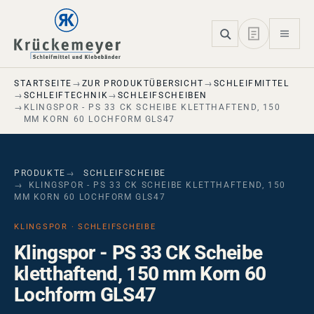
Skip to main navigation
Skip to main content
Skip to page footer
STARTSEITE
ZUR PRODUKTÜBERSICHT
SCHLEIFMITTEL
SCHLEIFTECHNIK
SCHLEIFSCHEIBEN
KLINGSPOR - PS 33 CK SCHEIBE KLETTHAFTEND, 150
MM KORN 60 LOCHFORM GLS47
PRODUKTE
SCHLEIFSCHEIBE
KLINGSPOR - PS 33 CK SCHEIBE KLETTHAFTEND, 150
MM KORN 60 LOCHFORM GLS47
KLINGSPOR · SCHLEIFSCHEIBE
Klingspor - PS 33 CK Scheibe
kletthaftend, 150 mm Korn 60
Lochform GLS47