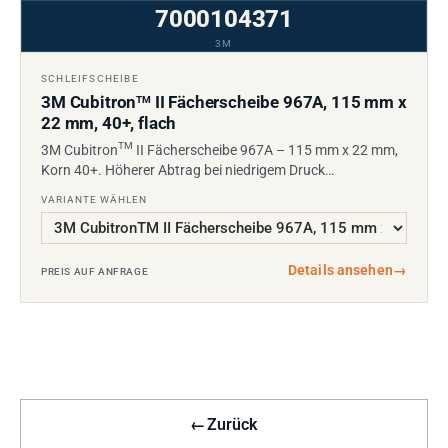
7000104371
3M
SCHLEIFSCHEIBE
3M Cubitron
II Fächerscheibe 967A, 115 mm x
TM
22 mm, 40+, flach
TM
3M Cubitron
II Fächerscheibe 967A – 115 mm x 22 mm,
Korn 40+. Höherer Abtrag bei niedrigem Druck…
VARIANTE WÄHLEN
Details ansehen
→
PREIS AUF ANFRAGE
←
Zurück