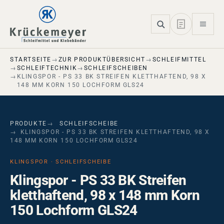
Skip to main navigation
Skip to main content
Skip to page footer
STARTSEITE
ZUR PRODUKTÜBERSICHT
SCHLEIFMITTEL
SCHLEIFTECHNIK
SCHLEIFSCHEIBEN
KLINGSPOR - PS 33 BK STREIFEN KLETTHAFTEND, 98 X
148 MM KORN 150 LOCHFORM GLS24
PRODUKTE
SCHLEIFSCHEIBE
KLINGSPOR - PS 33 BK STREIFEN KLETTHAFTEND, 98 X
148 MM KORN 150 LOCHFORM GLS24
KLINGSPOR · SCHLEIFSCHEIBE
Klingspor - PS 33 BK Streifen
kletthaftend, 98 x 148 mm Korn
150 Lochform GLS24