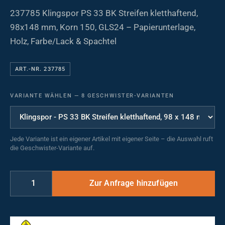
237785 Klingspor PS 33 BK Streifen kletthaftend,
98x148 mm, Korn 150, GLS24 – Papierunterlage,
Holz, Farbe/Lack & Spachtel
ART.-NR. 237785
VARIANTE WÄHLEN
—
8 GESCHWISTER-VARIANTEN
Jede Variante ist ein eigener Artikel mit eigener Seite – die Auswahl ruft
die Geschwister-Variante auf.