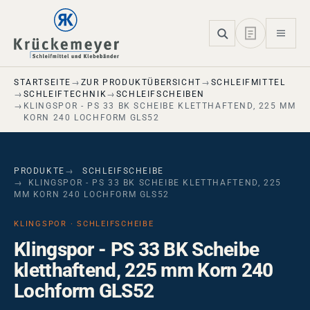
Skip to main navigation
Skip to main content
Skip to page footer
STARTSEITE
ZUR PRODUKTÜBERSICHT
SCHLEIFMITTEL
SCHLEIFTECHNIK
SCHLEIFSCHEIBEN
KLINGSPOR - PS 33 BK SCHEIBE KLETTHAFTEND, 225 MM
KORN 240 LOCHFORM GLS52
PRODUKTE
SCHLEIFSCHEIBE
KLINGSPOR - PS 33 BK SCHEIBE KLETTHAFTEND, 225
MM KORN 240 LOCHFORM GLS52
KLINGSPOR · SCHLEIFSCHEIBE
Klingspor - PS 33 BK Scheibe
kletthaftend, 225 mm Korn 240
Lochform GLS52