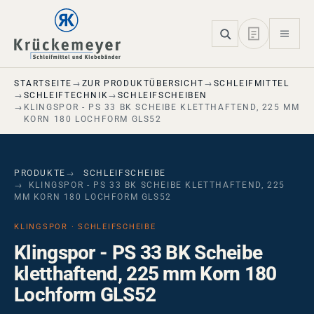
Skip to main navigation
Skip to main content
Skip to page footer
STARTSEITE
ZUR PRODUKTÜBERSICHT
SCHLEIFMITTEL
SCHLEIFTECHNIK
SCHLEIFSCHEIBEN
KLINGSPOR - PS 33 BK SCHEIBE KLETTHAFTEND, 225 MM
KORN 180 LOCHFORM GLS52
PRODUKTE
SCHLEIFSCHEIBE
KLINGSPOR - PS 33 BK SCHEIBE KLETTHAFTEND, 225
MM KORN 180 LOCHFORM GLS52
KLINGSPOR · SCHLEIFSCHEIBE
Klingspor - PS 33 BK Scheibe
kletthaftend, 225 mm Korn 180
Lochform GLS52