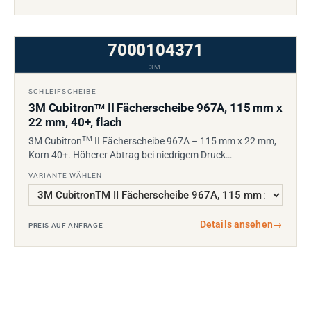
7000104371
3M
SCHLEIFSCHEIBE
3M Cubitron
II Fächerscheibe 967A, 115 mm x
TM
22 mm, 40+, flach
TM
3M Cubitron
II Fächerscheibe 967A – 115 mm x 22 mm,
Korn 40+. Höherer Abtrag bei niedrigem Druck…
VARIANTE WÄHLEN
Details ansehen
→
PREIS AUF ANFRAGE