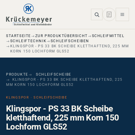
Skip to main navigation
Skip to main content
Skip to page footer
STARTSEITE
ZUR PRODUKTÜBERSICHT
SCHLEIFMITTEL
SCHLEIFTECHNIK
SCHLEIFSCHEIBEN
KLINGSPOR - PS 33 BK SCHEIBE KLETTHAFTEND, 225 MM
KORN 150 LOCHFORM GLS52
PRODUKTE
SCHLEIFSCHEIBE
KLINGSPOR - PS 33 BK SCHEIBE KLETTHAFTEND, 225
MM KORN 150 LOCHFORM GLS52
KLINGSPOR · SCHLEIFSCHEIBE
Klingspor - PS 33 BK Scheibe
kletthaftend, 225 mm Korn 150
Lochform GLS52