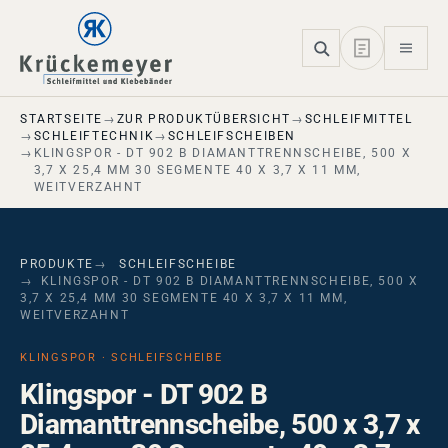
Skip to main navigation
Skip to main content
Skip to page footer
STARTSEITE
ZUR PRODUKTÜBERSICHT
SCHLEIFMITTEL
SCHLEIFTECHNIK
SCHLEIFSCHEIBEN
KLINGSPOR - DT 902 B DIAMANTTRENNSCHEIBE, 500 X
3,7 X 25,4 MM 30 SEGMENTE 40 X 3,7 X 11 MM,
WEITVERZAHNT
PRODUKTE
SCHLEIFSCHEIBE
KLINGSPOR - DT 902 B DIAMANTTRENNSCHEIBE, 500 X
3,7 X 25,4 MM 30 SEGMENTE 40 X 3,7 X 11 MM,
WEITVERZAHNT
KLINGSPOR · SCHLEIFSCHEIBE
Klingspor - DT 902 B
Diamanttrennscheibe, 500 x 3,7 x