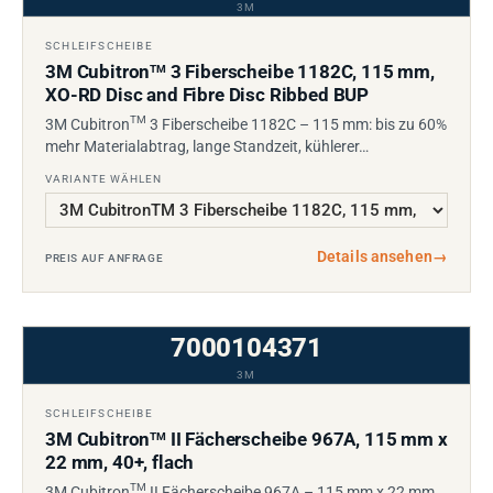
3M
SCHLEIFSCHEIBE
3M Cubitron
3 Fiberscheibe 1182C, 115 mm,
TM
XO-RD Disc and Fibre Disc Ribbed BUP
TM
3M Cubitron
3 Fiberscheibe 1182C – 115 mm: bis zu 60%
mehr Materialabtrag, lange Standzeit, kühlerer…
VARIANTE WÄHLEN
Details ansehen
→
PREIS AUF ANFRAGE
7000104371
3M
SCHLEIFSCHEIBE
3M Cubitron
II Fächerscheibe 967A, 115 mm x
TM
22 mm, 40+, flach
TM
3M Cubitron
II Fächerscheibe 967A – 115 mm x 22 mm,